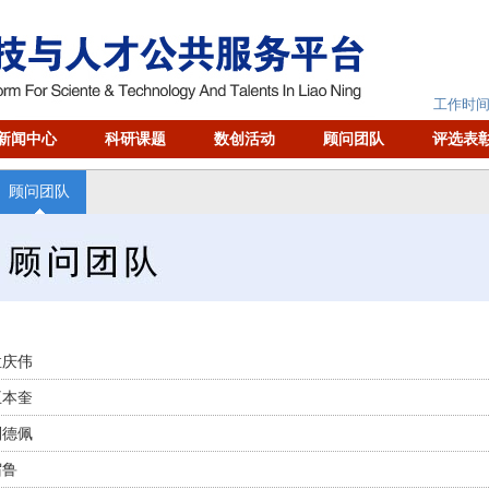
工作时间：
新闻中心
科研课题
数创活动
顾问团队
评选表
顾问团队
孟庆伟
王本奎
刘德佩
宿鲁