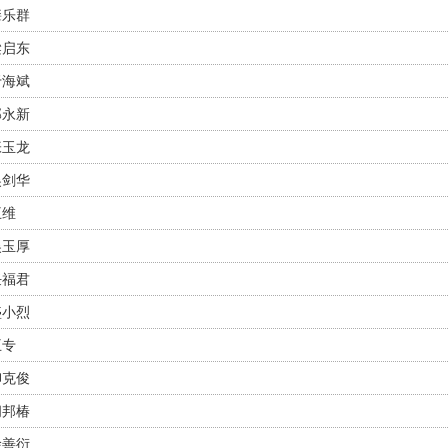
肇乐群
梁启东
于海斌
郭永新
张玉龙
吴剑华
王维
吴玉厚
任福君
盛小烈
王专
柳克俊
闻邦椿
徐善衍