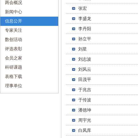
两会概况
​张宏
新闻中心
李盛龙
信息公开
李丹阳
专家关注
孙立平
数创活动
评选表彰
刘星
会员之家
刘志波
科研课题
刘风云
表格下载
​田茂平
理事单位
于兆吉
于传波
潘德坤
周宇光
白凤库