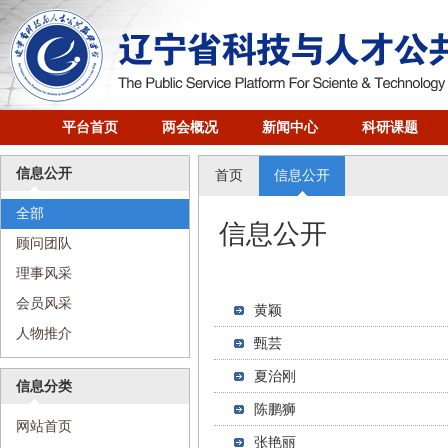
平台首页
两会概况
新闻中心
科研课题
信息公开
首页
信息公开
全部
信息公开
顾问团队
理事风采
会员风采
黄颖
人物推介
甄芸
夏治刚
信息分类
陈鹏狮
网站首页
张艳丽