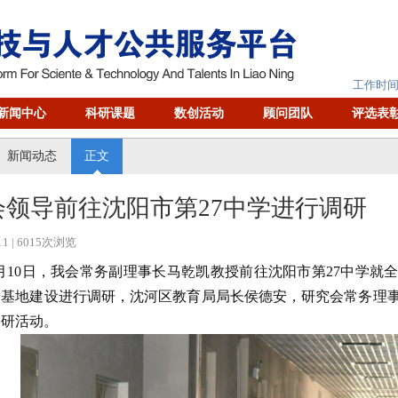
工作时间：
新闻中心
科研课题
数创活动
顾问团队
评选表
新闻动态
正文
会领导前往沈阳市第27中学进行调研
11
| 6015次浏览
月10日，我会常务副理事长马乾凯教授前往沈阳市第27中学就
养基地建设进行调研，沈河区教育局局长侯德安，研究会常务理事
调研活动。