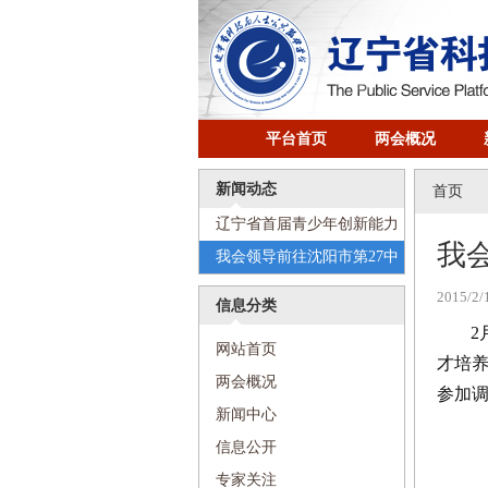
平台首页
两会概况
新闻动态
首页
辽宁省首届青少年创新能力
我
大赛命题工作会议召开
我会领导前往沈阳市第27中
学进行调研
2015/2/
信息分类
2
网站首页
才培
两会概况
参加
新闻中心
信息公开
专家关注