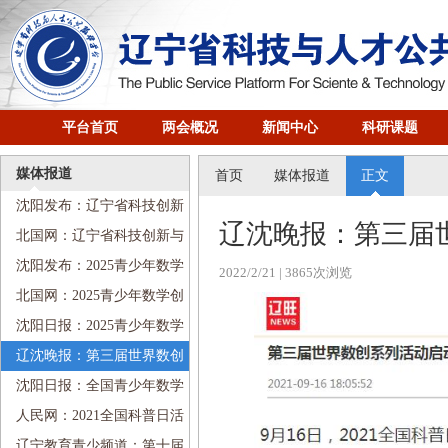
平台首页
两会概况
新闻中心
科研课题
媒体报道
首页
媒体报道
正文
沈阳发布：辽宁省科技创新
辽沈晚报：第三届
与人才培养研究会科普工作委
北国网：辽宁省科技创新与
员会成立
人才培养研究会科普工作委员
沈阳发布：2025青少年数学
2022/2/21
| 3865次浏览
会成立
创新思维培养论坛在沈阳举行
北国网：2025青少年数学创
新思维培养论坛在沈召开
沈阳日报：2025青少年数学
创新思维培养论坛在沈阳举行
辽沈晚报：第三届世界数创
系列活动启动，包括十项子活
沈阳日报：全国青少年数学
动
创新系列活动在省实验中学启
人民网：2021全国科普日活
动
动第三届世界数创系列活动启
辽宁教育青少频道：第十届