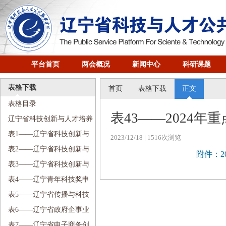
平台首页
两会概况
新闻中心
科研课题
表格下载
首页
表格下载
正文
表格目录
表43——2024
辽宁省科技创新与人才培养
研究会下属机构资料目录
表1——辽宁省科技创新与
2023/12/18
| 1516次浏览
人才培养研究会（常务）理事
表2——辽宁省科技创新与
附件：
推荐表
人才培养研究会团体会员单位
表3——辽宁省科技创新与
申请登记表
人才培养研究会个人会员申请
表4——辽宁青年科技奖申
登记表
报表
表5——辽宁省传播与科技
研究会入会申请表
表6——辽宁省政府企事业
单位信息化升级改造建站需求
表7——辽宁省电子商务创