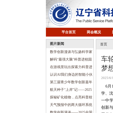
平台首页
两会概况
图片新闻
首页
数学创新漫谈与弘扬科学家
车
精神科普进校园活动走进东北
解码“最强大脑”科普进校园
梦
育才丁香湖小学
活动走进沈阳市七中五里河学
在游戏里玩出探索力科普进
校
校园活动走进沈阳铁路实验小
认识AI我们身边的智能小伙
2025/6/
学
伴科普进校园活动走进沈阳市
第三届青少年数学创新嘉年
6月
第七中学附属小学
华盛大启幕
航天种子“上岸”记——2025
学、沈
全国科技周“传递科学梦想”科
探秘矿化植物，点亮科普校
一中学
普进校园活动走进珠江街第五
园——2025全国科技周“传递科
天气预报中的两大循环系统
创新
小学
学梦想”科普进校园活动走进沈
——2025全国科技周“传递科学
数学创新漫谈——2025全国