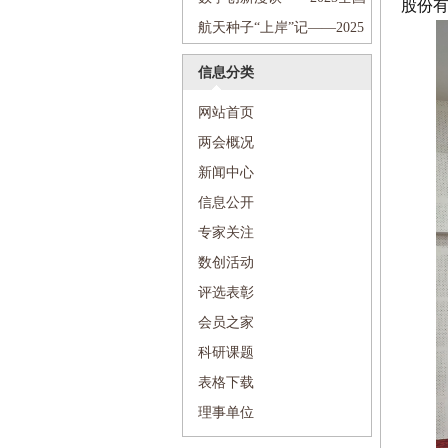
股份
阳市第七中学
梦想”科普进校园活动走进沈阳
科技周“传递科学梦想”科普进
航天种子“上岸”记——2025
市第七中学
校园活动走进和平区和平大街
全国科技周“传递科学梦想”科
信息分类
第一小学
普进校园活动走进文艺二校新
网站首页
宁小学
两会概况
新闻中心
信息公开
专家关注
数创活动
评选表彰
会员之家
科研课题
表格下载
理事单位