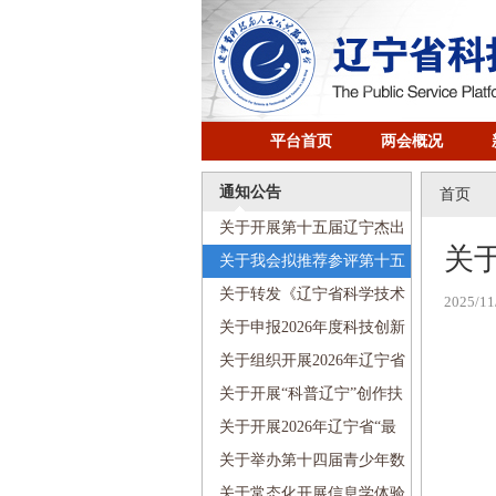
平台首页
两会概况
通知公告
首页
关于开展第十五届辽宁杰出
关
科技青年奖评选工作的通知
关于我会拟推荐参评第十五
届辽宁杰出科技青年奖人选的
关于转发《辽宁省科学技术
2025/11
公示
协会优化营商环境若干举措》
关于申报2026年度科技创新
的通知
智库项目的通知
关于组织开展2026年辽宁省
首席科学传播专家遴选聘任工
关于开展“科普辽宁”创作扶
作的通知
持计划项目申报工作的通知
关于开展2026年辽宁省“最
美科技工作者”宣传选树活动的
关于举办第十四届青少年数
通知
学创新营的通知
关于常态化开展信息学体验