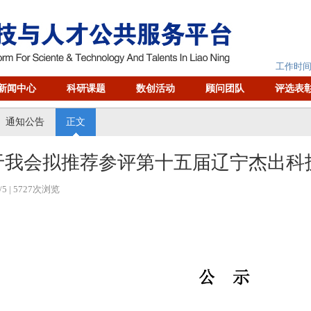
工作时间：
新闻中心
科研课题
数创活动
顾问团队
评选表
通知公告
正文
于我会拟推荐参评第十五届辽宁杰出科
/5
| 5727次浏览