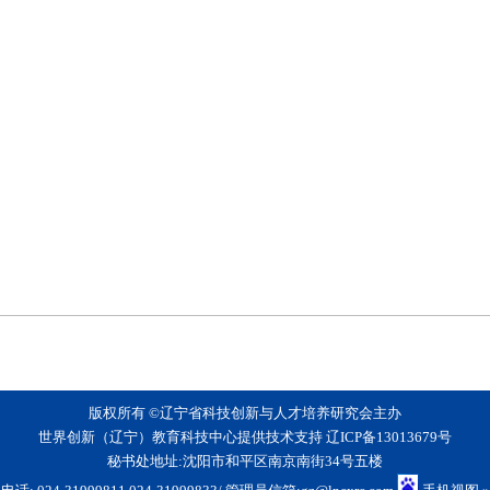
版权所有 ©辽宁省科技创新与人才培养研究会主办
世界创新（辽宁）教育科技中心提供技术支持
辽ICP备13013679号
秘书处地址:沈阳市和平区南京南街34号五楼