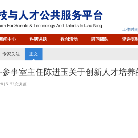
工作时间：
新闻中心
科研课题
数创活动
顾问团队
评选表
专家关注
正文
务参事室主任陈进玉关于创新人才培养
28
| 5153次浏览