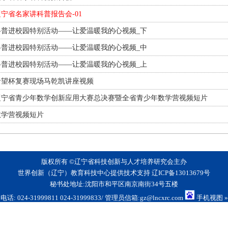
辽宁省名家讲科普报告会-01
科普进校园特别活动——让爱温暖我的心视频_下
科普进校园特别活动——让爱温暖我的心视频_中
科普进校园特别活动——让爱温暖我的心视频_上
希望杯复赛现场马乾凯讲座视频
辽宁省青少年数学创新应用大赛总决赛暨全省青少年数学营视频短片
数学营视频短片
版权所有 ©辽宁省科技创新与人才培养研究会主办
世界创新（辽宁）教育科技中心提供技术支持
辽ICP备13013679号
秘书处地址:沈阳市和平区南京南街34号五楼
电话: 024-31999811 024-31999833/ 管理员信箱:gz@lncxrc.com
手机视图
»