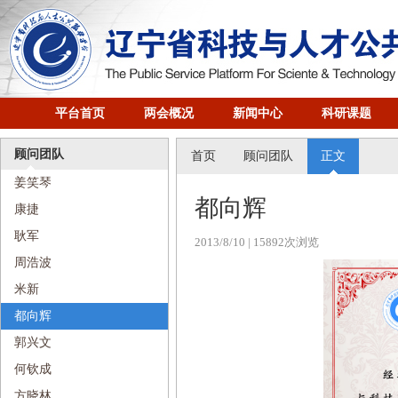
平台首页
两会概况
新闻中心
科研课题
顾问团队
首页
顾问团队
正文
姜笑琴
都向辉
康捷
耿军
2013/8/10
| 15892次浏览
周浩波
米新
都向辉
​郭兴文
何钦成
方晓林