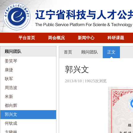
平台首页
两会概况
新闻中心
科研课题
顾问团队
首页
顾问团队
正文
姜笑琴
​郭兴文
康捷
耿军
2013/8/10
| 19025次浏览
周浩波
米新
都向辉
​郭兴文
何钦成
方晓林