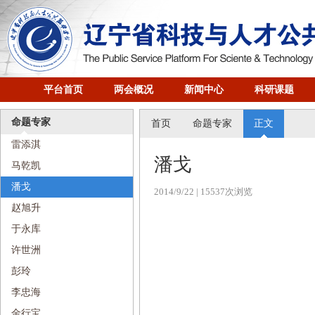
平台首页
两会概况
新闻中心
科研课题
命题专家
首页
命题专家
正文
雷添淇
潘戈
马乾凯
潘戈
2014/9/22
| 15537次浏览
赵旭升
于永库
许世洲
彭玲
李忠海
金行宝