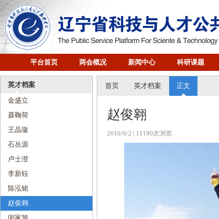
平台首页
两会概况
新闻中心
科研课题
英才档案
首页
英才档案
正文
金盛立
赵俊翱
聂鞠荷
王晶璇
2016/9/2
| 11190次浏览
石丛源
卢士澄
李新钰
陈泓铭
赵俊翱
闵家旭