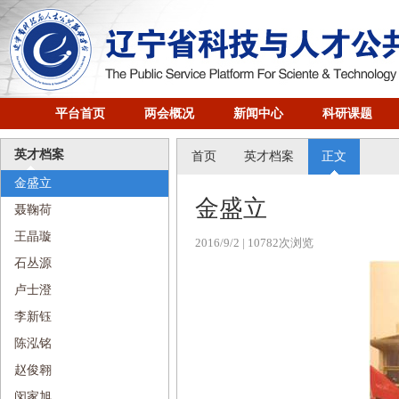
平台首页
两会概况
新闻中心
科研课题
英才档案
首页
英才档案
正文
金盛立
金盛立
聂鞠荷
王晶璇
2016/9/2
| 10782次浏览
石丛源
卢士澄
李新钰
陈泓铭
赵俊翱
闵家旭