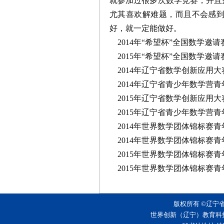
就参加过很多次数学竞赛，并且
尤其喜欢解难题，而且不会感
好，就一定能做好。
2014年“希望杯”全国数学邀
2015年“希望杯”全国数学邀
2014年辽宁省数学创新应用大
2014年辽宁省青少年数学营
2015年辽宁省数学创新应用大
2015年辽宁省青少年数学营
2014年世界数学团体锦标赛
2014年世界数学团体锦标赛
2015年世界数学团体锦标赛
2015年世界数学团体锦标赛
版权所有 ©辽宁
世界创新（辽宁）教育科