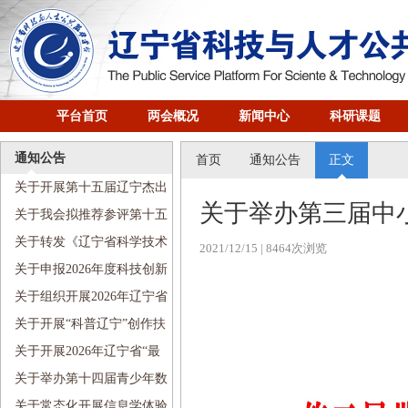
平台首页
两会概况
新闻中心
科研课题
通知公告
首页
通知公告
正文
关于开展第十五届辽宁杰出
关于举办第三届中
科技青年奖评选工作的通知
关于我会拟推荐参评第十五
届辽宁杰出科技青年奖人选的
关于转发《辽宁省科学技术
2021/12/15
| 8464次浏览
公示
协会优化营商环境若干举措》
关于申报2026年度科技创新
的通知
智库项目的通知
关于组织开展2026年辽宁省
首席科学传播专家遴选聘任工
关于开展“科普辽宁”创作扶
作的通知
持计划项目申报工作的通知
关于开展2026年辽宁省“最
美科技工作者”宣传选树活动的
关于举办第十四届青少年数
通知
学创新营的通知
关于常态化开展信息学体验