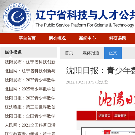
平台首页
两会概况
新闻中心
科研课题
媒体报道
首页
媒体报道
正文
沈阳发布：辽宁省科技创新
沈阳日报：青少年
与人才培养研究会科普工作委
北国网：辽宁省科技创新与
员会成立
人才培养研究会科普工作委员
沈阳发布：2025青少年数学
2022/10/21
| 3757次浏览
会成立
创新思维培养论坛在沈阳举行
北国网：2025青少年数学创
新思维培养论坛在沈召开
沈阳日报：2025青少年数学
创新思维培养论坛在沈阳举行
辽沈晚报：第三届世界数创
系列活动启动，包括十项子活
沈阳日报：全国青少年数学
动
创新系列活动在省实验中学启
人民网：2021全国科普日活
动
动第三届世界数创系列活动启
辽宁教育青少频道：第十届