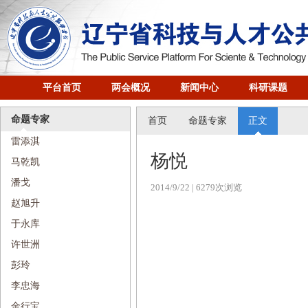
平台首页
两会概况
新闻中心
科研课题
命题专家
首页
命题专家
正文
雷添淇
杨悦
马乾凯
潘戈
2014/9/22
| 6279次浏览
赵旭升
于永库
许世洲
彭玲
李忠海
金行宝